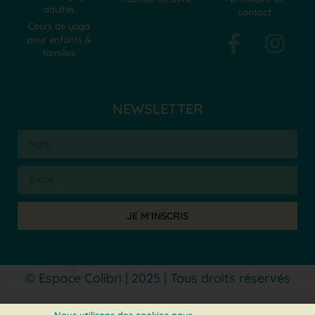
adultes
contact
Cours de yoga
pour enfants &
familles
NEWSLETTER
JE M'INSCRIS
© Espace Colibri | 2025 | Tous droits réservés
Mentions légales